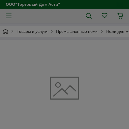
ООО"Торговый Дом Асти"
Товары и услуги
Промышленные ножи
Ножи для м