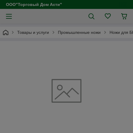
ООО"Торговый Дом Асти"
Товары и услуги
Промышленные ножи
Ножи для Б