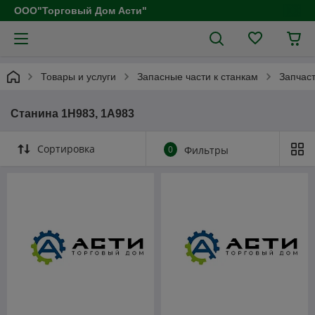
ООО"Торговый Дом Асти"
Товары и услуги
Запасные части к станкам
Запчаст
Станина 1Н983, 1А983
Сортировка
0
Фильтры