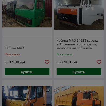
Важно отметить, что ремонт кабины грузового автомобиля
может быть сложным процессом, требующим опыта и
специализированных навыков. Лучше всего обратиться к
квалифицированным специалистам или авторизованным
сервисным центрам, чтобы выполнить ремонт и
восстановление кабины грузовика с наивы
Кабина МАЗ 54323 красная
2-й комплектности, ручки,
Кабина МАЗ
замки стекла, обшивка.
Под заказ
В наличии
8 900
8 900
от
руб.
от
руб.
Купить
Купить