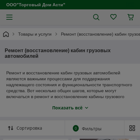
ООО"Торговый Дом Асти"
Товары и услуги
Ремонт (восстановление) кабин груз
Ремонт (восстановление) кабин грузовых
автомобилей
Ремонт и восстановление кабин грузовых автомобилей
являются важными процессами для поддержания
надлежащего состояния и функциональности транспортного
средства. Вот несколько общих шагов, которые могут
включаться в ремонт и восстановление кабины грузового
автомобиля:
Показать всё
Оценка повреждений: При начале ремонта кабины грузовика
производится оценка повреждений. Это включает в себя
осмотр кабины, выявление дефектов, трещин, коррозии или
Сортировка
0
Фильтры
любых других повреждений.
Разборка: Если необходимо, кабина может быть разобрана