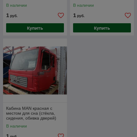
стойка, сидения, обивка
В наличии
В наличии
дверей)
1
1
руб.
руб.
Купить
Купить
Кабина MAN красная с
местом для сна (стёкла,
сидения, обивка дверей)
В наличии
1
руб.