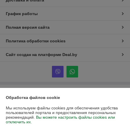
Доставка и оплата
График работы
Полная версия сайта
Политика обработки cookies
Сайт создан на платформе Deal.by
Информация для покупателя
Обработка файлов cookie
Юридическое лицо:
ООО «Партекс Трейд»
220118, г. Минск, ул. Кабушкина, 34, пом. 17
Мы используем файлы cookies для обеспечения удобства
пользователей портала и предоставления персональных
Регистрационный номер ЕГР: 193966842
рекомендаций.
Вы можете настроить файлы cookies или
отключить их.
УНП: 193966842