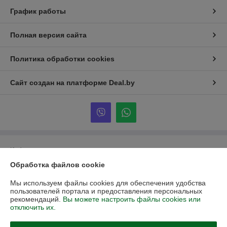
График работы
Полная версия сайта
Политика обработки cookies
Сайт создан на платформе Deal.by
Информация для покупателя
Обработка файлов cookie
Юридическое лицо:
ООО «Партекс Трейд»
220118, г. Минск, ул. Кабушкина, 34, пом. 17
Мы используем файлы cookies для обеспечения удобства
Регистрационный номер ЕГР: 193966842
пользователей портала и предоставления персональных
рекомендаций.
Вы можете настроить файлы cookies или
УНП: 193966842
отключить их.
Регистрационный орган: Минский горисполком