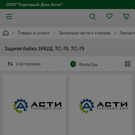
ООО"Торговый Дом Асти"
Товары и услуги
Запасные части к станкам
Запчаст
Задняя бабка 1К62Д, ТС-70, ТС-75
Сортировка
0
Фильтры