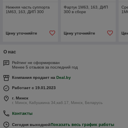
Нижняя часть суппорта
Фартук 1М63, 163, ДИП
Сре
1М63, 163, ДИП 300
300 в сборе
1М6
Цену уточняйте
Цену уточняйте
Це
О нас
Рейтинг не сформирован
Менее 5 отзывов за последний год
Компания продает на
Deal.by
Работает с 19.01.2023
г. Минск
г. Минск, Кабушкина 34,каб.17, Минск, Беларусь
Контакты
Показать весь график работы
Сегодня выходной