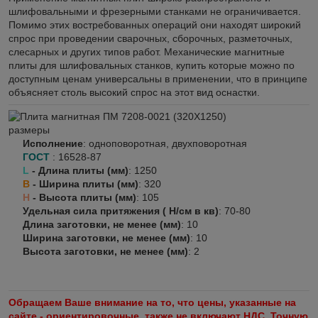
шлифовальными и фрезерными станками не ограничивается.
Помимо этих востребованных операций они находят широкий
спрос при проведении сварочных, сборочных, разметочных,
слесарных и других типов работ. Механические магнитные
плиты для шлифовальных станков, купить которые можно по
доступным ценам универсальны в применении, что в принципе
объясняет столь высокий спрос на этот вид оснастки.
Исполнение
: одноповоротная, двухповоротная
ГОСТ
: 16528-87
L
- Длина плиты (мм)
: 1250
B
- Ширина плиты (мм)
: 320
H
- Высота плиты (мм)
: 105
Удельная сила притяжения ( H/см в кв)
: 70-80
Длина заготовки, не менее (мм)
: 10
Ширина заготовки, не менее (мм)
: 10
Высота заготовки, не менее (мм)
: 2
Обращаем Ваше внимание на то, что цены, указанные на
сайте - ориентировочные, также не включают НДС. Точную