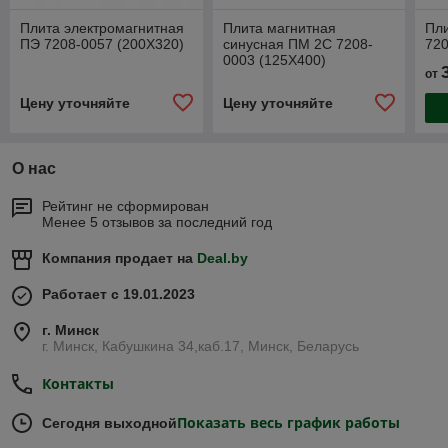
Плита электромагнитная
Плита магнитная
Пл
ПЭ 7208-0057 (200Х320)
синусная ПМ 2С 7208-
720
0003 (125Х400)
от
Цену уточняйте
Цену уточняйте
О нас
Рейтинг не сформирован
Менее 5 отзывов за последний год
Компания продает на
Deal.by
Работает с 19.01.2023
г. Минск
г. Минск, Кабушкина 34,каб.17, Минск, Беларусь
Контакты
Показать весь график работы
Сегодня выходной