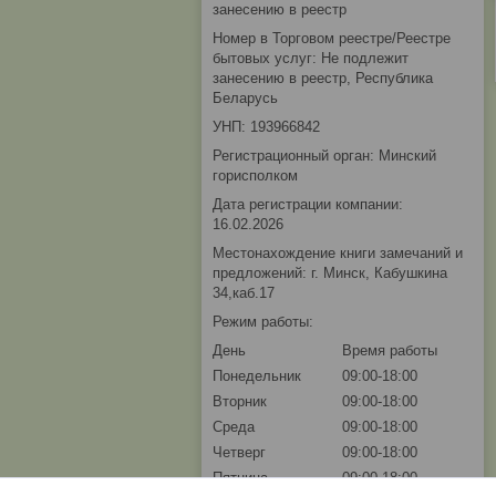
занесению в реестр
Номер в Торговом реестре/Реестре
бытовых услуг: Не подлежит
занесению в реестр, Республика
Беларусь
УНП: 193966842
Регистрационный орган: Минский
горисполком
Дата регистрации компании:
16.02.2026
Местонахождение книги замечаний и
предложений: г. Минск, Кабушкина
34,каб.17
Режим работы:
День
Время работы
Понедельник
09:00-18:00
Вторник
09:00-18:00
Среда
09:00-18:00
Четверг
09:00-18:00
Пятница
09:00-18:00