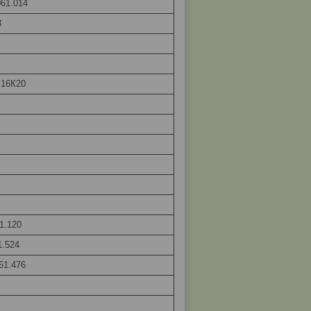
61.014
3
 16К20
1.120
1.524
61.476