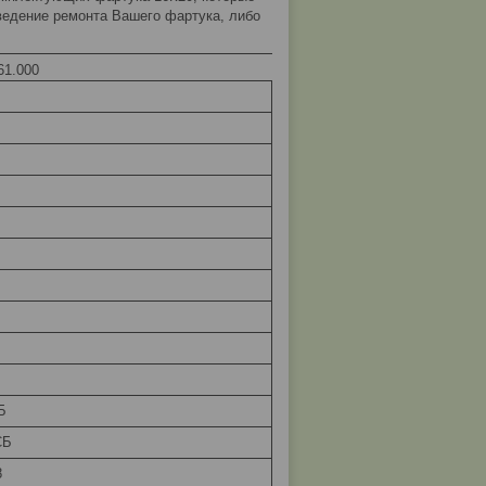
оведение ремонта Вашего фартука, либо
61.000
Б
Б
СБ
8