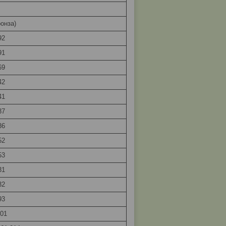
онза)
92
91
69
42
41
37
36
52
53
31
32
93
201