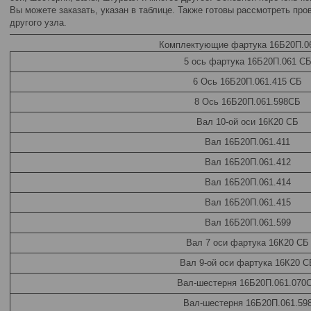
Вы можете заказать, указан в таблице. Также готовы рассмотреть пр
другого узла.
Комплектующие фартука 16Б20П.0
5 ось фартука 16Б20П.061 С
6 Ось 16Б20П.061.415 СБ
8 Ось 16Б20П.061.598СБ
Вал 10-ой оси 16К20 СБ
Вал 16Б20П.061.411
Вал 16Б20П.061.412
Вал 16Б20П.061.414
Вал 16Б20П.061.415
Вал 16Б20П.061.599
Вал 7 оси фартука 16К20 СБ
Вал 9-ой оси фартука 16К20 С
Вал-шестерня 16Б20П.061.070
Вал-шестерня 16Б20П.061.59