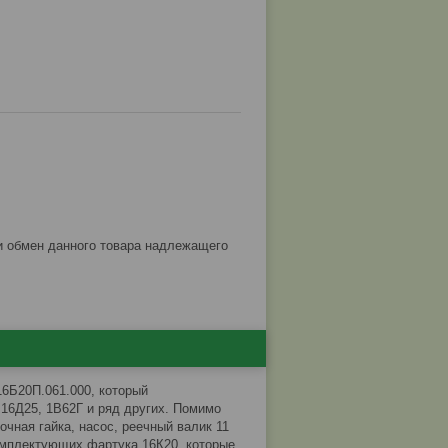
6Б20П.061.000, который
 16Д25, 1В62Г и ряд других. Помимо
чная гайка, насос, реечный валик 11
комплектующих фартука 16К20, которые