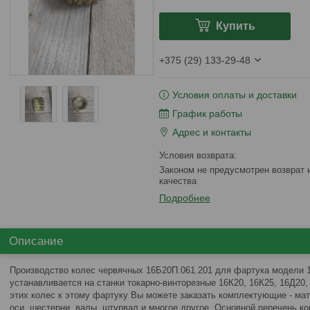
Купить
+375 (29) 133-29-48
Условия оплаты и доставки
График работы
Адрес и контакты
Законом не предусмотрен возврат и обмен данного товара надлежащего
качества
Подробнее
Описание
Производство колес червячных 16Б20П.061.201 для фартука модели 1
устанавливается на станки токарно-винторезные 16К20, 16К25, 16Д20,
этих колес к этому фартуку Вы можете заказать комплектующие - мато
оси, шестерни, валы, штурвал и многое другое. Основной перечень 