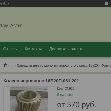
eal.by
Дом Асти"
О нас
Контакты
Доставка и оплата
...
Запчасти для токарно-винторезного станка 16к20
Фарту
Колесо червячное 16Б20П.061.201
Код:
CN939
В наличии
от
570
руб.