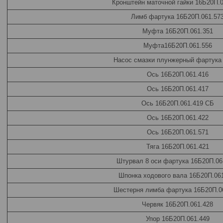
Кронштейн маточной гайки 16Б20П.0
Лимб фартука 16Б20П.061.57
Муфта 16Б20П.061.351
Муфта16Б20П.061.556
Насос смазки плунжерный фартука
Ось 16Б20П.061.416
Ось 16Б20П.061.417
Ось 16Б20П.061.419 СБ
Ось 16Б20П.061.422
Ось 16Б20П.061.571
Тяга 16Б20П.061.421
Штурвал 8 оси фартука 16Б20П.06
Шпонка ходового вала 16Б20П.06
Шестерня лимба фартука 16Б20П.0
Червяк 16Б20П.061.428
Упор 16Б20П.061.449