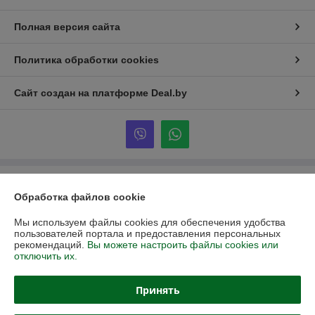
Полная версия сайта
Политика обработки cookies
Сайт создан на платформе Deal.by
Информация для покупателя
Обработка файлов cookie
Юридическое лицо:
ООО «Партекс Трейд»
220118, г. Минск, ул. Кабушкина, 34, пом. 17
Мы используем файлы cookies для обеспечения удобства
пользователей портала и предоставления персональных
Регистрационный номер ЕГР: 193966842
рекомендаций.
Вы можете настроить файлы cookies или
отключить их.
УНП: 193966842
Регистрационный орган: Минский горисполком
Принять
Дата регистрации компании: 16.02.2026