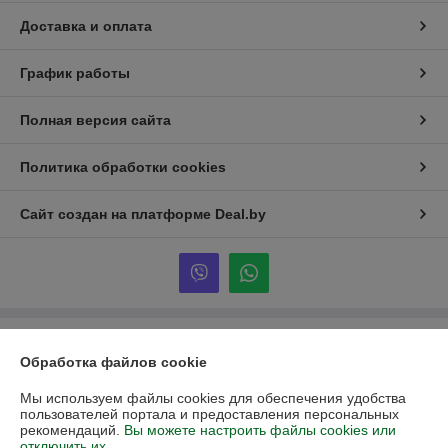
Доставка и оплата
График работы
Полная версия сайта
Политика обработки cookies
Сайт создан на платформе Deal.by
Информация для покупателя
Обработка файлов cookie
Юридическое лицо:
ООО «Партекс Трейд»
220118, г. Минск, ул. Кабушкина, 34, пом. 17
Мы используем файлы cookies для обеспечения удобства
пользователей портала и предоставления персональных
Регистрационный номер ЕГР: 193966842
рекомендаций.
Вы можете настроить файлы cookies или
отключить их.