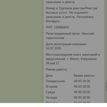
занесению в реестр
Номер в Торговом реестре/Реестре
бытовых услуг: Не подлежит
занесению в реестр, Республика
Беларусь
УНП: 193966842
Регистрационный орган: Минский
горисполком
Дата регистрации компании:
16.02.2026
Местонахождение книги замечаний и
предложений: г. Минск, Кабушкина
34,каб.17
Режим работы:
День
Время работы
Понедельник
09:00-18:00
Вторник
09:00-18:00
Среда
09:00-18:00
Четверг
09:00-18:00
Пятница
09:00-18:00