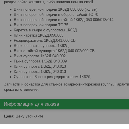
раздел сайта контакты, либо написав нам на email.
Винт поперечной подачи 1К62Д 050.006 (голый)
Винт поперечной подачи в сборе с гайкой ТС-70
Винт поперечной подачи с гайкой 1К62Д.050.006/013/014
Винт поперечной подачи ТС-75
Каретка в сборе с суппортом 1К62Д
Клин каретки 1К62Д.050.065
Резцедержатель 1К62Д.041.000 СБ
Верхняя часть суппорта 1К62Д
Винт с гайкой суппорта 1К62Д.040.002/009 СБ
Винт суппорта 1К62Д.040.002
Гайка суппорта 1К62Д.040.009
Клин суппорта 1К62Д.040.013
Клин суппорта 1К62Д.040.013
Суппорт в сборе с резцедержателем 1К62Д
Запчасти и оснастка для станков токарно-винторезной группы. Гарант
сроки изготовления.
Информация для заказа
Цена:
Цену уточняйте