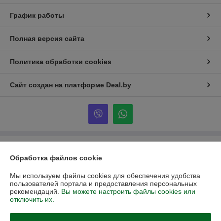
График работы
Полная версия сайта
Политика обработки cookies
Сайт создан на платформе Deal.by
Информация для покупателя
Обработка файлов cookie
Юридическое лицо:
ООО «Партекс Трейд»
220118, г. Минск, ул. Кабушкина, 34, пом. 17
Мы используем файлы cookies для обеспечения удобства
пользователей портала и предоставления персональных
Регистрационный номер ЕГР: 193966842
рекомендаций.
Вы можете настроить файлы cookies или
отключить их.
УНП: 193966842
Регистрационный орган: Минский горисполком