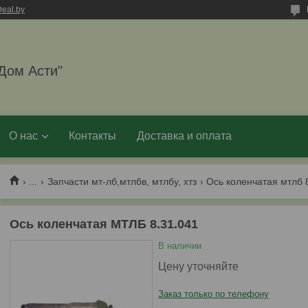
eal.by
Дом Асти"
О нас
Контакты
Доставка и оплата
...
Запчасти мт-лб,мтлбв, мтлбу, хтз
Ось коленчатая мтлб 
Ось коленчатая МТЛБ 8.31.041
В наличии
Цену уточняйте
Заказ только по телефону