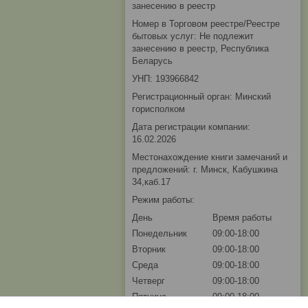
занесению в реестр
Номер в Торговом реестре/Реестре
бытовых услуг: Не подлежит
занесению в реестр, Республика
Беларусь
УНП: 193966842
Регистрационный орган: Минский
горисполком
Дата регистрации компании:
16.02.2026
Местонахождение книги замечаний и
предложений: г. Минск, Кабушкина
34,каб.17
Режим работы:
День
Время работы
Понедельник
09:00-18:00
Вторник
09:00-18:00
Среда
09:00-18:00
Четверг
09:00-18:00
Пятница
09:00-18:00