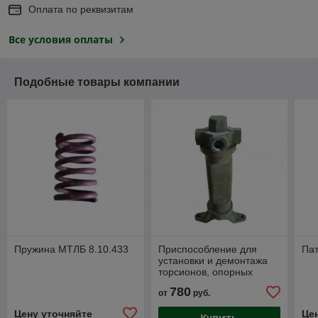
Оплата по реквизитам
Все условия оплаты
Подобные товары компании
Пружина МТЛБ 8.10.433
Приспособление для
Пат
установки и демонтажа
торсионов, опорных
катков и направляющих
780
от
руб.
колес МТЛБ 8.60.022
(съемник
Цену уточняйте
Це
Купить