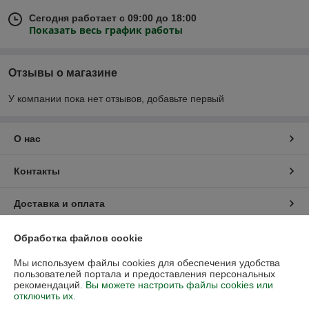
Сегодня работает с 09:00 до 18:00
Показать весь график работы
Отзывы о магазине
У компании пока нет отзывов, добавьте первый
О нас
Контакты
Доставка и оплата
График работы
Обработка файлов cookie
Мы используем файлы cookies для обеспечения удобства
Полная версия сайта
пользователей портала и предоставления персональных
рекомендаций.
Вы можете настроить файлы cookies или
отключить их.
Политика обработки cookies