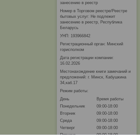
занесению в реестр
Номер в Торговом реестре/Реестре
бытовых услуг: Не подлежит
занесению в реестр, Республика
Беларусь
УНП: 193966842
Регистрационный орган: Минский
горисполком
Дата регистрации компании:
16.02.2026
Местонахождение книги замечаний и
предложений: г. Минск, Кабушкина
34,каб.17
Режим работы:
День
Время работы
Понедельник
09:00-18:00
Вторник
09:00-18:00
Среда
09:00-18:00
Четверг
09:00-18:00
Пятница
09:00-18:00