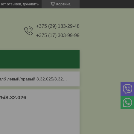
Нет отзывов,
добавить
Корзина
+375 (29) 133-29-48
+375 (17) 303-99-99
Балансир передний мтлб левый/правый 8.32.025/8.32.026
/8.32.026