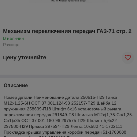
Механизм переключения передач ГАЗ-71 стр. 2
В наличии
Розница
Цену уточняйте
Описание
Номер детали Наименование детали 250615-П29 Гайка
М12х1,25-6Н ОСТ 37.001.124-93 252157-П29 Шайба 12
пружинная 258639-П18 Штифт 6х16 установочный рычага
переключения передач 291849-П8 Шпилька М12х(1,75-Сп/1,25-
Сп1)х35 ОСТ 37.001.180-96 297575-П29 Шплинт 5,6х22
297580-П29 Пряжка 297594-П29 Лента 10х580 41-1702111
Прокладка крышки управления коробки передач 51-1703088