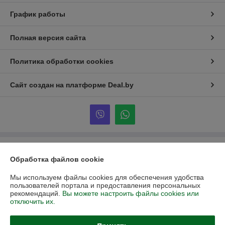
График работы
Полная версия сайта
Политика обработки cookies
Сайт создан на платформе Deal.by
Информация для покупателя
Обработка файлов cookie
Юридическое лицо:
ООО «Партекс Трейд»
220118, г. Минск, ул. Кабушкина, 34, пом. 17
Мы используем файлы cookies для обеспечения удобства
пользователей портала и предоставления персональных
Регистрационный номер ЕГР: 193966842
рекомендаций.
Вы можете настроить файлы cookies или
отключить их.
УНП: 193966842
Регистрационный орган: Минский горисполком