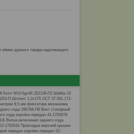
8 Болт М10-6gх45 252136-П2 Шайба 10
8253-П Шплинт 1,2х175 ОСТ 37.001.172-
аметром 9,5 мм фиксатора механизма
днего хода 290766-П8 Винт стопорный
го хода коробки передач 41-1702078
3-Б Вилка включения заднего хода
 52-1702016 Прокладка верхней крышки
орой передач коробки передач 52-