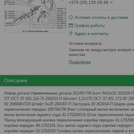
+375 (29) 133-29-48
Условия оплаты и доставки
График работы
Адрес и контакты
Законом не предусмотрен возврат и обмен данного товара надлежащего
качества
Подробнее
Описание
Номер детали Наименование детали 201497-П8 Болт М10х25 201505-П
ОТ ОСТ 37.001.115-75 258253-П Шплинт 1,2х175 ОСТ 37.001.172-92 25
92 258948-П18 Штифт 5х25 260307-П Заглушка 20 263014-П Шарик ди
переключения передач 290766-П8 Винт стопорный вилки включения за
вилки включения заднего хода 41-1702043-Б Шток переключения задне
Палец блокирующий валика переключения коробки передач 41-170209
коробки передач 49-1702101 Ось вилки заднего хода коробки передач
коробки передач 52-1702025 Головка штока переключения первой и вт