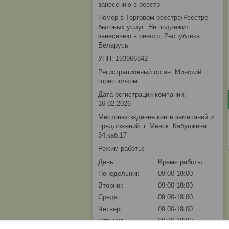
занесению в реестр
Номер в Торговом реестре/Реестре
бытовых услуг: Не подлежит
занесению в реестр, Республика
Беларусь
УНП: 193966842
Регистрационный орган: Минский
горисполком
Дата регистрации компании:
16.02.2026
Местонахождение книги замечаний и
предложений: г. Минск, Кабушкина
34,каб.17
Режим работы:
День
Время работы
Понедельник
09:00-18:00
Вторник
09:00-18:00
Среда
09:00-18:00
Четверг
09:00-18:00
Пятница
09:00-18:00