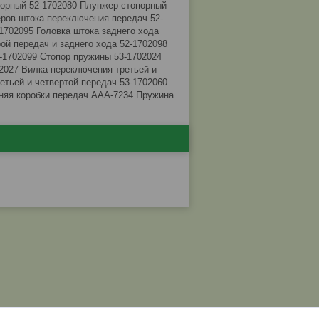
порный 52-1702080 Плунжер стопорный
ров штока переключения передач 52-
1702095 Головка штока заднего хода
ой передач и заднего хода 52-1702098
-1702099 Стопор пружины 53-1702024
2027 Вилка переключения третьей и
етьей и четвертой передач 53-1702060
няя коробки передач ААА-7234 Пружина