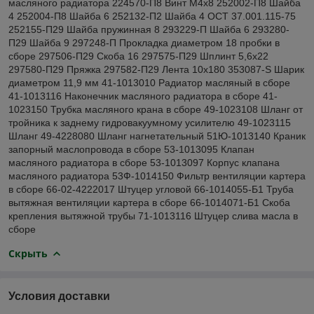
масляного радиатора 224570-П8 Винт М4х8 252002-П8 Шайба
4 252004-П8 Шайба 6 252132-П2 Шайба 4 ОСТ 37.001.115-75
252155-П29 Шайба пружинная 8 293229-П Шайба 6 293280-
П29 Шайба 9 297248-П Прокладка диаметром 18 пробки в
сборе 297506-П29 Скоба 16 297575-П29 Шплинт 5,6х22
297580-П29 Пряжка 297582-П29 Лента 10х180 353087-S Шарик
диаметром 11,9 мм 41-1013010 Радиатор масляный в сборе
41-1013116 Наконечник масляного радиатора в сборе 41-
1023150 Трубка масляного крана в сборе 49-1023108 Шланг от
тройника к заднему гидровакуумному усилителю 49-1023115
Шланг 49-4228080 Шланг нагнетательный 51Ю-1013140 Краник
запорный маслопровода в сборе 53-1013095 Клапан
масляного радиатора в сборе 53-1013097 Корпус клапана
масляного радиатора 53Ф-1014150 Фильтр вентиляции картера
в сборе 66-02-4222017 Штуцер угловой 66-1014055-Б1 Труба
вытяжная вентиляции картера в сборе 66-1014071-Б1 Скоба
крепления вытяжной трубы 71-1013116 Штуцер слива масла в
сборе
Скрыть
Условия доставки