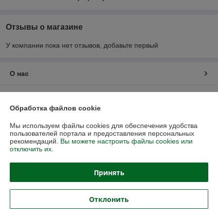
Отзывы о магазине
У компании пока нет отзывов, добавьте первый
О нас
Контакты
Обработка файлов cookie
Доставка и оплата
Мы используем файлы cookies для обеспечения удобства
пользователей портала и предоставления персональных
рекомендаций.
Вы можете настроить файлы cookies или
График работы
отключить их.
Полная версия сайта
Принять
Политика обработки cookies
Отклонить
Сайт создан на платформе Deal.by