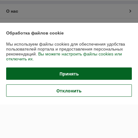
О нас
Контакты
Обработка файлов cookie
Доставка и оплата
Мы используем файлы cookies для обеспечения удобства
пользователей портала и предоставления персональных
рекомендаций.
Вы можете настроить файлы cookies или
График работы
отключить их.
Полная версия сайта
Принять
Политика обработки cookies
Отклонить
Сайт создан на платформе Deal.by