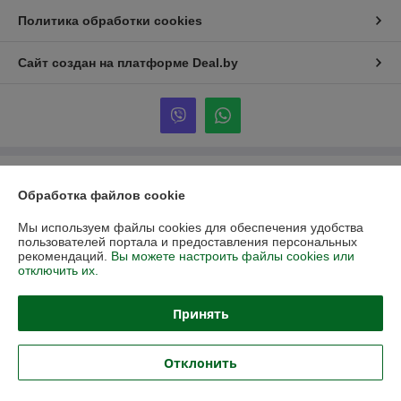
Политика обработки cookies
Сайт создан на платформе Deal.by
Информация для покупателя
Обработка файлов cookie
Юридическое лицо:
ООО «Партекс Трейд»
220118, г. Минск, ул. Кабушкина, 34, пом. 17
Мы используем файлы cookies для обеспечения удобства
пользователей портала и предоставления персональных
Регистрационный номер ЕГР: 193966842
рекомендаций.
Вы можете настроить файлы cookies или
отключить их.
УНП: 193966842
Регистрационный орган: Минский горисполком
Принять
Дата регистрации компании: 16.02.2026
Отклонить
Местонахождение книги жалоб и предложений: г. Минск, Кабушкина
34,каб.17