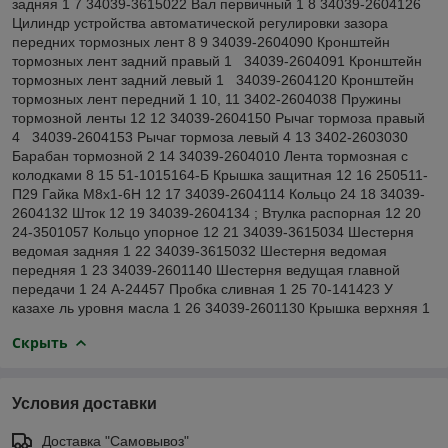
задняя 1 7 34039-3615022 Вал первичный 1 8 34039-2604126
Цилиндр устройства автоматической регулировки зазора
передних тормозных лент 8 9 34039-2604090 Кронштейн
тормозных лент задний правый 1 34039-2604091 Кронштейн
тормозных лент задний левый 1 34039-2604120 Кронштейн
тормозных лент передний 1 10, 11 3402-2604038 Пружины
тормозной ленты 12 12 34039-2604150 Рычаг тормоза правый
4 34039-2604153 Рычаг тормоза левый 4 13 3402-2603030
Барабан тормозной 2 14 34039-2604010 Лента тормозная с
колодками 8 15 51-1015164-Б Крышка защитная 12 16 250511-
П29 Гайка М8х1-6Н 12 17 34039-2604114 Кольцо 24 18 34039-
2604132 Шток 12 19 34039-2604134 ; Втулка распорная 12 20
24-3501057 Кольцо упорное 12 21 34039-3615034 Шестерня
ведомая задняя 1 22 34039-3615032 Шестерня ведомая
передняя 1 23 34039-2601140 Шестерня ведущая главной
передачи 1 24 А-24457 Пробка сливная 1 25 70-141423 У
казахе ль уровня масла 1 26 34039-2601130 Крышка верхняя 1
Скрыть
Условия доставки
Доставка "Самовывоз"