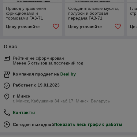
Привод управления
Соединительные муфты,
Гла
фрикционами и
полуоси и бортовая
стр
тормозами ГАЗ-71
передача ГАЗ-71
Цену уточняйте
Цену уточняйте
Це
О нас
Рейтинг не сформирован
Менее 5 отзывов за последний год
Компания продает на
Deal.by
Работает с 19.01.2023
г. Минск
г. Минск, Кабушкина 34,каб.17, Минск, Беларусь
Контакты
Показать весь график работы
Сегодня выходной