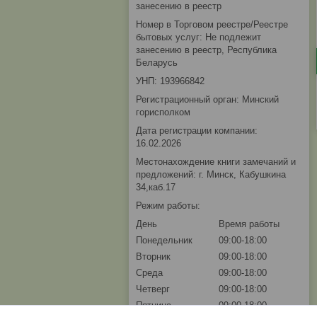
занесению в реестр
Номер в Торговом реестре/Реестре
бытовых услуг: Не подлежит
занесению в реестр, Республика
Беларусь
УНП: 193966842
Регистрационный орган: Минский
горисполком
Дата регистрации компании:
16.02.2026
Местонахождение книги замечаний и
предложений: г. Минск, Кабушкина
34,каб.17
Режим работы:
День
Время работы
Понедельник
09:00-18:00
Вторник
09:00-18:00
Среда
09:00-18:00
Четверг
09:00-18:00
Пятница
09:00-18:00