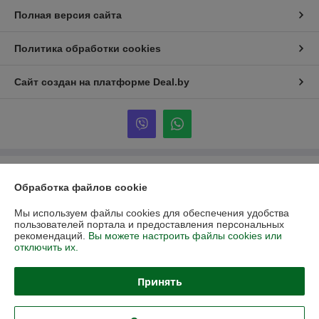
Полная версия сайта
Политика обработки cookies
Сайт создан на платформе Deal.by
Информация для покупателя
Обработка файлов cookie
Юридическое лицо:
ООО «Партекс Трейд»
220118, г. Минск, ул. Кабушкина, 34, пом. 17
Мы используем файлы cookies для обеспечения удобства
пользователей портала и предоставления персональных
Регистрационный номер ЕГР: 193966842
рекомендаций.
Вы можете настроить файлы cookies или
отключить их.
УНП: 193966842
Регистрационный орган: Минский горисполком
Принять
Дата регистрации компании: 16.02.2026