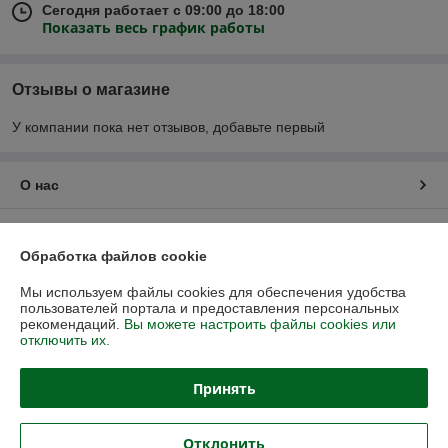
Сегодня работает с 09:00 до 18:00
Показать весь график работы
Отзывы о магазине
У компании пока нет отзывов, добавьте первый
О нас
Контакты
Обработка файлов cookie
Доставка и оплата
Мы используем файлы cookies для обеспечения удобства
пользователей портала и предоставления персональных
рекомендаций.
Вы можете настроить файлы cookies или
График работы
отключить их.
Полная версия сайта
Принять
Политика обработки cookies
Отклонить