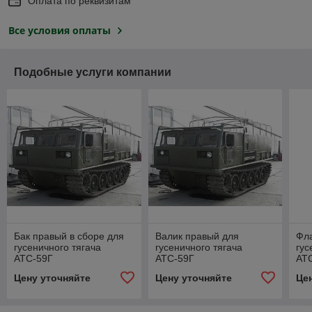
Оплата по реквизитам
Все условия оплаты
Подобные услуги компании
Бак правый в сборе для
Валик правый для
Фл
гусеничного тягача
гусеничного тягача
гус
АТС-59Г
АТС-59Г
АТ
Цену уточняйте
Цену уточняйте
Це