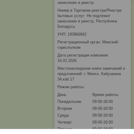
занесению в реестр
Номер в Торговом реестре/Реестре
бытовых услуг: Не подлежит
занесению в реестр, Республика
Беларусь
УНП: 193966842
Регистрационный орган: Минский
горисполком
Дата регистрации компании:
16.02.2026
Местонахождение книги замечаний и
предложений: г. Минск, Кабушкина
34,каб.17
Режим работы:
День
Время работы
Понедельник
09:00-18:00
Вторник
09:00-18:00
Среда
09:00-18:00
Четверг
09:00-18:00
Пятница
09:00-18:00