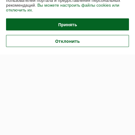
пользователей портала и предоставления персональных
рекомендаций.
Вы можете настроить файлы cookies или
отключить их.
Политика обработки cookies
Принять
Сайт создан на платформе Deal.by
Отклонить
Информация для покупателя
Юридическое лицо:
ООО «Партекс Трейд»
220118, г. Минск, ул. Кабушкина, 34, пом. 17
Регистрационный номер ЕГР: 193966842
УНП: 193966842
Регистрационный орган: Минский горисполком
Дата регистрации компании: 16.02.2026
Местонахождение книги жалоб и предложений: г. Минск, Кабушкина
34,каб.17