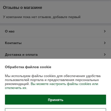
Отзывы о магазине
У компании пока нет отзывов, добавьте первый
О нас
Контакты
Доставка и оплата
График работы
Обработка файлов cookie
Мы используем файлы cookies для обеспечения удобства
Полная версия сайта
пользователей портала и предоставления персональных
рекомендаций.
Вы можете настроить файлы cookies или
отключить их.
Политика обработки cookies
Принять
Сайт создан на платформе Deal.by