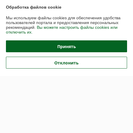
Обработка файлов cookie
Доставка и оплата
Мы используем файлы cookies для обеспечения удобства
пользователей портала и предоставления персональных
График работы
рекомендаций.
Вы можете настроить файлы cookies или
отключить их.
Полная версия сайта
Принять
Политика обработки cookies
Отклонить
Сайт создан на платформе Deal.by
Информация для покупателя
Юридическое лицо:
ООО «Партекс Трейд»
220118, г. Минск, ул. Кабушкина, 34, пом. 17
Регистрационный номер ЕГР: 193966842