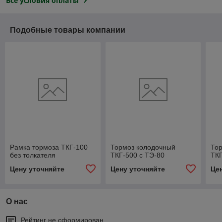
Все условия оплаты
Подобные товары компании
Рамка тормоза ТКГ-100
Тормоз колодочный
То
без толкателя
ТКГ-500 с ТЭ-80
ТКГ
Цену уточняйте
Цену уточняйте
Це
О нас
Рейтинг не сформирован