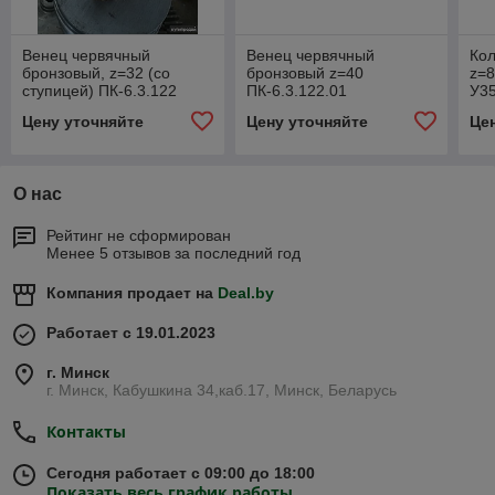
Венец червячный
Венец червячный
Кол
бронзовый, z=32 (со
бронзовый z=40
z=8
ступицей) ПК-6.3.122
ПК-6.3.122.01
У35
Цену уточняйте
Цену уточняйте
Це
О нас
Рейтинг не сформирован
Менее 5 отзывов за последний год
Компания продает на
Deal.by
Работает с 19.01.2023
г. Минск
г. Минск, Кабушкина 34,каб.17, Минск, Беларусь
Контакты
Сегодня работает с 09:00 до 18:00
Показать весь график работы