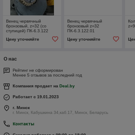
Венец червячный
Венец червячный
Кол
бронзовый, z=32 (со
бронзовый z=32
z=9
ступицей) ПК-6.3.122
ПК-6.3.122.01
Цену уточняйте
Цену уточняйте
Це
О нас
Рейтинг не сформирован
Менее 5 отзывов за последний год
Компания продает на
Deal.by
Работает с 19.01.2023
г. Минск
г. Минск, Кабушкина 34,каб.17, Минск, Беларусь
Контакты
Сегодня работает с 09:00 до 18:00