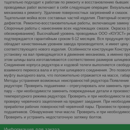
тщательно подходит к работам по ремонту и восстановлению бывших 
проводимых работ включают в себя следующие операции: Визуальный
механизма к ремонту. Удаление поверхностных загрязнений и смазок.
Тщательная мойка всех составных частей изделия. Повторный осмотр
дефектов. Ремонтно-восстановительные работы, включающие замену 
Сборочные работы с нанесением всех надлежащих смазок. Окраска (
обезжириванием). Высочайший уровень проводимых ООО «ЮУЗСТ» ре
подтверждается гарантийным сроком 6-12 месяцев. Вся продукция пр
обладает качественным уровнем завода производителя, и имеет цену 
соответствующего нового изделия. Особенности конструкции Констру
установку на вал приводящегося в движение механизма, а именно пр
этом шлицы вала изготавливаются соответственно размеров шлицевой
Соединение корпуса редуктора и ходовой телеги выполняется свобод
взаимного перекоса вала и втулки шлицевого соединения. Это позвол
муфту выходного вала, что положительно отражается на массе, габар
Методы устранения возможных неисправностей редуктора Появление
редукторе: Проверить подшипники – отрегулировать или заменить пр
пару – при необходимости заменить поврежденные детали и произвес
температурного режима редуктора: Проверить и при необходимости в
проверку червячного зацепления на предмет заедания. При необходим
приработки рабочих поверхностей червячной пары. Произвести прове
подшипников. Обнаружение течи масла: Проверить и при необходимос
Проверить и устранить недостаточную затяжку болтов.
Информация для заказа