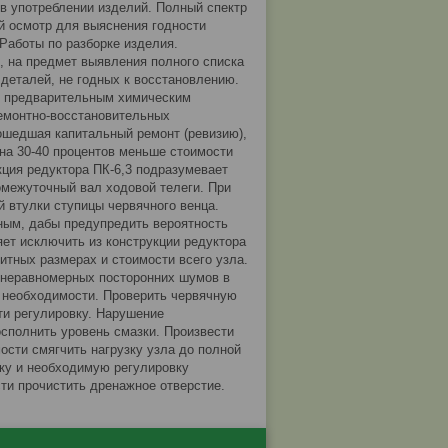
в употреблении изделий. Полный спектр
 осмотр для выяснения годности
 Работы по разборке изделия.
, на предмет выявления полного списка
деталей, не годных к восстановлению.
с предварительным химическим
монтно-восстановительных
ошедшая капитальный ремонт (ревизию),
на 30-40 процентов меньше стоимости
кция редуктора ПК-6,3 подразумевает
омежуточный вал ходовой телеги. При
 втулки ступицы червячного венца.
ным, дабы предупредить вероятность
яет исключить из конструкции редуктора
итных размерах и стоимости всего узла.
 неравномерных посторонних шумов в
и необходимости. Проверить червячную
ти регулировку. Нарушение
осполнить уровень смазки. Произвести
ости смягчить нагрузку узла до полной
рку и необходимую регулировку
ти прочистить дренажное отверстие.