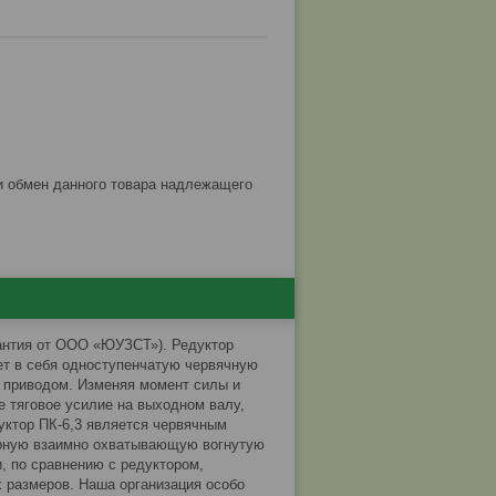
арантия от ООО «ЮУЗСТ»). Редуктор
ет в себя одноступенчатую червячную
 приводом. Изменяя момент силы и
 тяговое усилие на выходном валу,
уктор ПК-6,3 является червячным
терную взаимно охватывающую вогнутую
, по сравнению с редуктором,
 размеров. Наша организация особо