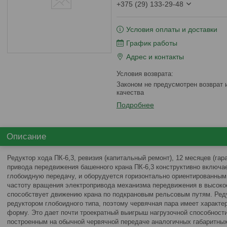
+375 (29) 133-29-48
Условия оплаты и доставки
График работы
Адрес и контакты
Законом не предусмотрен возврат и обмен данного товара надлежащего
качества
Подробнее
Описание
Редуктор хода ПК-6,3, ревизия (капитальный ремонт), 12 месяцев (г
привода передвижения башенного крана ПК-6,3 конструктивно включа
глобоидную передачу, и оборудуется горизонтально ориентированным
частоту вращения электропривода механизма передвижения в высокое
способствует движению крана по подкрановым рельсовым путям. Ред
редуктором глобоидного типа, поэтому червячная пара имеет харак
форму. Это дает почти троекратный выигрыш нагрузочной способности
построенным на обычной червячной передаче аналогичных габаритных