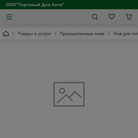
ООО"Торговый Дом Асти"
Товары и услуги
Промышленные ножи
Нож для ги