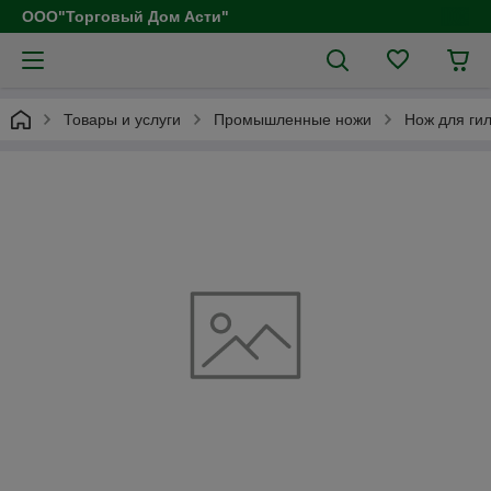
ООО"Торговый Дом Асти"
Товары и услуги
Промышленные ножи
Нож для ги