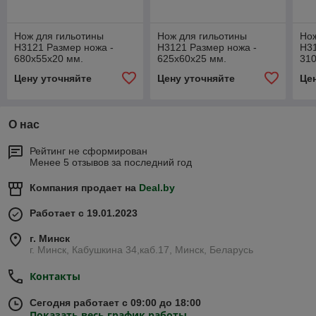
Нож для гильотины
Нож для гильотины
Нож
Н3121 Размер ножа -
Н3121 Размер ножа -
Н31
680х55х20 мм.
625х60х25 мм.
310
Цену уточняйте
Цену уточняйте
Це
О нас
Рейтинг не сформирован
Менее 5 отзывов за последний год
Компания продает на
Deal.by
Работает с 19.01.2023
г. Минск
г. Минск, Кабушкина 34,каб.17, Минск, Беларусь
Контакты
Сегодня работает с 09:00 до 18:00
Показать весь график работы