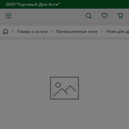
ООО"Торговый Дом Асти"
Товары и услуги
Промышленные ножи
Ножи для д