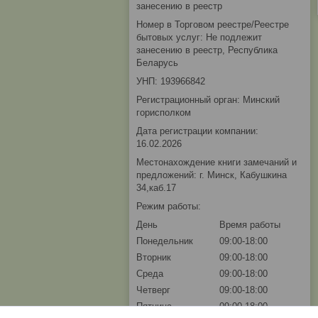
занесению в реестр
Номер в Торговом реестре/Реестре
бытовых услуг: Не подлежит
занесению в реестр, Республика
Беларусь
УНП: 193966842
Регистрационный орган: Минский
горисполком
Дата регистрации компании:
16.02.2026
Местонахождение книги замечаний и
предложений: г. Минск, Кабушкина
34,каб.17
Режим работы:
День
Время работы
Понедельник
09:00-18:00
Вторник
09:00-18:00
Среда
09:00-18:00
Четверг
09:00-18:00
Пятница
09:00-18:00