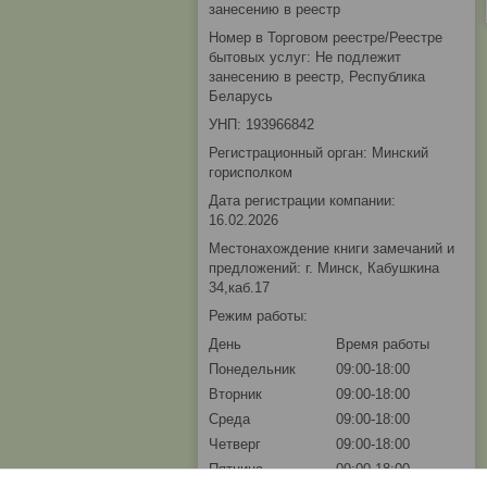
занесению в реестр
Номер в Торговом реестре/Реестре
бытовых услуг: Не подлежит
занесению в реестр, Республика
Беларусь
УНП: 193966842
Регистрационный орган: Минский
горисполком
Дата регистрации компании:
16.02.2026
Местонахождение книги замечаний и
предложений: г. Минск, Кабушкина
34,каб.17
Режим работы:
День
Время работы
Понедельник
09:00-18:00
Вторник
09:00-18:00
Среда
09:00-18:00
Четверг
09:00-18:00
Пятница
09:00-18:00