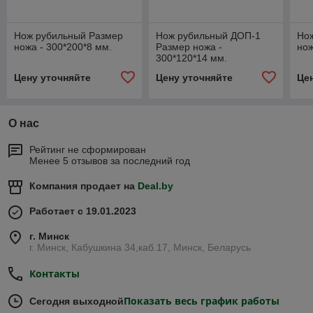
Нож рубильный Размер
Нож рубильный ДОП-1
Но
ножа - 300*200*8 мм.
Размер ножа -
нож
300*120*14 мм.
Цену уточняйте
Цену уточняйте
Це
О нас
Рейтинг не сформирован
Менее 5 отзывов за последний год
Компания продает на
Deal.by
Работает с 19.01.2023
г. Минск
г. Минск, Кабушкина 34,каб.17, Минск, Беларусь
Контакты
Показать весь график работы
Сегодня выходной