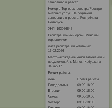
занесению в реестр
Номер в Торговом реестре/Реестре
бытовых услуг: Не подлежит
занесению в реестр, Республика
Беларусь
УНП: 193966842
Регистрационный орган: Минский
горисполком
Дата регистрации компании:
16.02.2026
Местонахождение книги замечаний и
предложений: г. Минск, Кабушкина
34,каб.17
Режим работы:
День
Время работы
Понедельник
09:00-18:00
Вторник
09:00-18:00
Среда
09:00-18:00
Четверг
09:00-18:00
Пятница
09:00-18:00