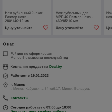
Нож рубильный Junkari
Нож рубильный для
Но
Размер ножа -
МРГ-40 Размер ножа -
нож
280*140*12 мм.
460*85*10 мм.
Цену уточняйте
Цену уточняйте
Це
О нас
Рейтинг не сформирован
Менее 5 отзывов за последний год
Компания продает на
Deal.by
Работает с 19.01.2023
г. Минск
г. Минск, Кабушкина 34,каб.17, Минск, Беларусь
Контакты
Сегодня работает с 09:00 до 18:00
Показать весь график работы