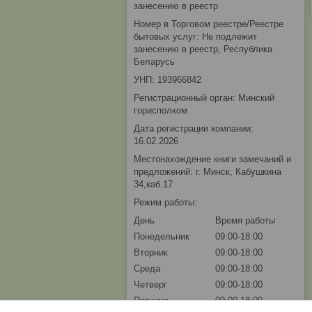
занесению в реестр
Номер в Торговом реестре/Реестре
бытовых услуг: Не подлежит
занесению в реестр, Республика
Беларусь
УНП: 193966842
Регистрационный орган: Минский
горисполком
Дата регистрации компании:
16.02.2026
Местонахождение книги замечаний и
предложений: г. Минск, Кабушкина
34,каб.17
Режим работы:
День
Время работы
Понедельник
09:00-18:00
Вторник
09:00-18:00
Среда
09:00-18:00
Четверг
09:00-18:00
Пятница
09:00-18:00