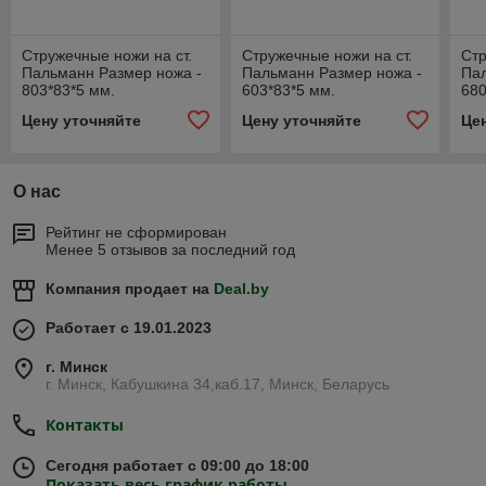
Стружечные ножи на ст.
Стружечные ножи на ст.
Стр
Пальманн Размер ножа -
Пальманн Размер ножа -
Пал
803*83*5 мм.
603*83*5 мм.
680
Цену уточняйте
Цену уточняйте
Це
О нас
Рейтинг не сформирован
Менее 5 отзывов за последний год
Компания продает на
Deal.by
Работает с 19.01.2023
г. Минск
г. Минск, Кабушкина 34,каб.17, Минск, Беларусь
Контакты
Сегодня работает с 09:00 до 18:00
Показать весь график работы