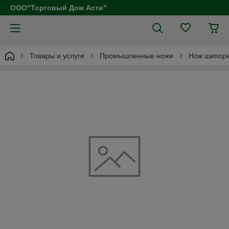
ООО"Торговый Дом Асти"
Товары и услуги
Промышленные ножи
Нож шипоре