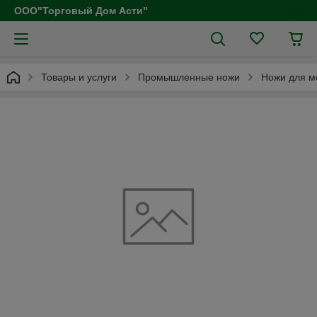
ООО"Торговый Дом Асти"
Товары и услуги
Промышленные ножи
Ножи для м