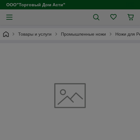
ООО"Торговый Дом Асти"
Товары и услуги
Промышленные ножи
Ножи для Pe