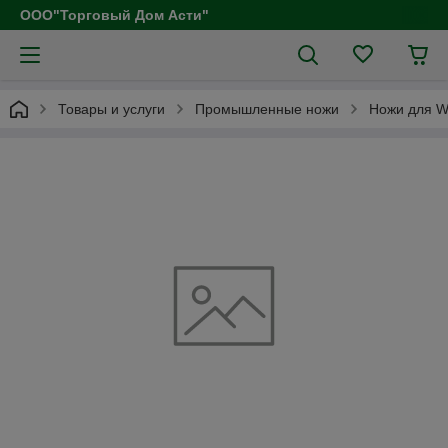
ООО"Торговый Дом Асти"
Товары и услуги
Промышленные ножи
Ножи для W